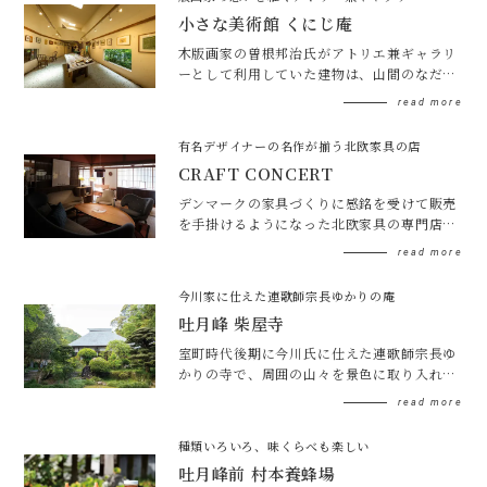
小さな美術館 くにじ庵
木版画家の曽根邦治氏がアトリエ兼ギャラリ
ーとして利用していた建物は、山間のなだら
かな斜面を活かした美しい癒しの空間。土日
read more
祝には美術館として開放しています。
有名デザイナーの名作が揃う北欧家具の店
CRAFT CONCERT
デンマークの家具づくりに感銘を受けて販売
を手掛けるようになった北欧家具の専門店。
古民家をリフォームした空間の中で、木材を
read more
使った北欧家具の素晴らしさを知ることがで
きます。
今川家に仕えた連歌師宗長ゆかりの庵
吐月峰 柴屋寺
室町時代後期に今川氏に仕えた連歌師宗長ゆ
かりの寺で、周囲の山々を景色に取り入れた
借景式の庭園は、国の名勝・史跡にも指定さ
read more
れています。
種類いろいろ、味くらべも楽しい
吐月峰前 村本養蜂場