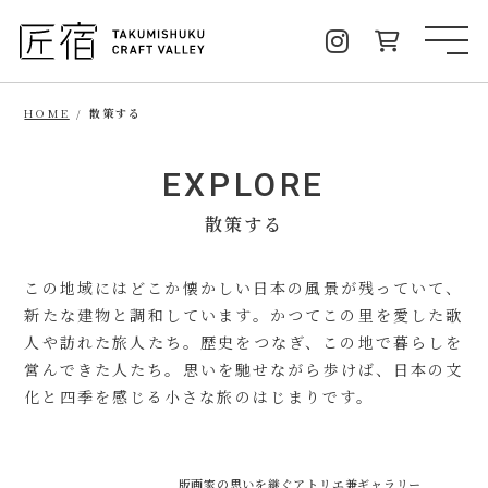
味わう
癒やす
HOME
散策する
泊まる
EXPLORE
散策する
散策する
TOPICS
この地域にはどこか懐かしい日本の風景が残っていて、
新たな建物と調和しています。かつてこの里を愛した歌
人や訪れた旅人たち。歴史をつなぎ、この地で暮らしを
営んできた人たち。思いを馳せながら歩けば、日本の文
化と四季を感じる小さな旅のはじまりです。
版画家の思いを継ぐアトリエ兼ギャラリー