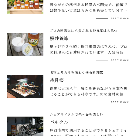
昔ながらの風格ある民家の玄関先で、静岡で
は数少ない天然はちみつを販売しています。
ミカンやモチなど地元の様々な花から採れた
read more
はちみつ、味比べしてお気に入りを見つけ
て。
プロの料理人にも愛される地元産はちみつ
桜井養蜂
泉ヶ谷で３代続く桜井養蜂のはちみつ。プロ
の料理人にも愛用されています。人気商品
「はちみつジェラート」はまろやかで後味す
read more
っきり。お店が留守のときは匠宿で買えま
す。
名物とろろ汁を味わう懐石料理店
待月楼
創業は大正八年。庭園を眺めながら日本を感
じることができる料亭です。旬の食材を使っ
た懐石料理と名物のとろろ汁を組み合わせた
read more
お料理をお楽しみください。（要事前予約）
シェアサイクルで泉ヶ谷を楽しむ
パルクル
静岡市内で利用することができるシェアサイ
クルで、匠宿にもステーションが設けられて